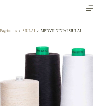
Skip
to
content
Pagrindinis
SIŪLAI
MEDVILNINIAI SIŪLAI