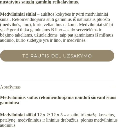
nustatytus saugių gaminių reikalavimus.
Medvilniniai siūlai
– aukštos kokybės ir tvirti medvilniniai
siūlai. Rekomenduojama siūti gaminius iš natūralaus pluošto
(medvilnės, lino), kurie vėliau bus dažomi. Medvilniniai siūlai
ypač gerai tinka gaminiams iš lino – stalo servetėlėms ir
bėgimo takeliams, užuolaidoms, taip pat gaminiams iš mišraus
audinio, kurio sudėtyje yra ir lino, ir medvilnės.
TEIRAUTIS DĖL UŽSAKYMO
Aprašymas
Medvilninius siūlus rekomenduojama naudoti siuvant šiuos
gaminius:
Medvilniniai siūlai 12 x 2/ 12 x 3
–
apatinį trikotažą, korsetus,
patalynę, medvilninius ir lininius drabužius, plonus medvilninius
audinius.