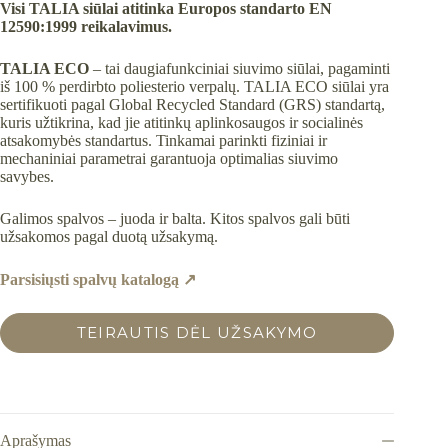
Visi TALIA siūlai atitinka Europos standarto EN
12590:1999 reikalavimus.
TALIA ECO
– tai daugiafunkciniai siuvimo siūlai, pagaminti
iš 100 % perdirbto poliesterio verpalų. TALIA ECO siūlai yra
sertifikuoti pagal Global Recycled Standard (GRS) standartą,
kuris užtikrina, kad jie atitinkų aplinkosaugos ir socialinės
atsakomybės standartus. Tinkamai parinkti fiziniai ir
mechaniniai parametrai garantuoja optimalias siuvimo
savybes.
Galimos spalvos – juoda ir balta. Kitos spalvos gali būti
užsakomos pagal duotą užsakymą.
Parsisiųsti spalvų katalogą ↗︎
TEIRAUTIS DĖL UŽSAKYMO
Aprašymas