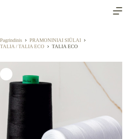
Skip
to
content
Pagrindinis
PRAMONINIAI SIŪLAI
TALIA / TALIA ECO
TALIA ECO