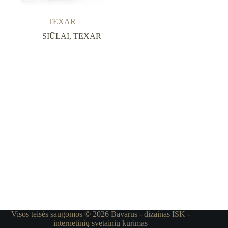
TEXAR
SIŪLAI
,
TEXAR
Visos teisės saugomos © 2026 Bavarus - dizainas
ISK -
internetinių svetainių kūrimas