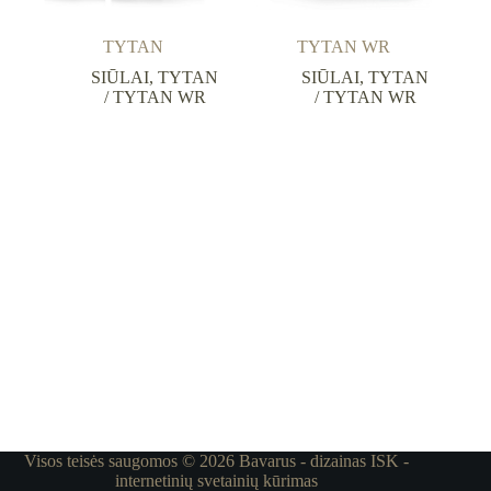
TYTAN
TYTAN WR
SIŪLAI
,
TYTAN
SIŪLAI
,
TYTAN
/ TYTAN WR
/ TYTAN WR
Visos teisės saugomos © 2026 Bavarus - dizainas
ISK -
internetinių svetainių kūrimas