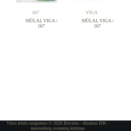
167
VIGA
SIŪLAI
,
VIGA /
SIŪLAI
,
VIGA /
167
167
Visos teisės saugomos © 2026 Bavarus - dizainas
ISK -
internetinių svetainių kūrimas