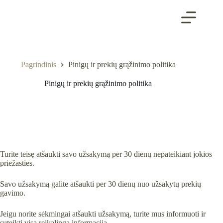
Skip
to
content
Pagrindinis
Pinigų ir prekių grąžinimo politika
Pinigų ir prekių grąžinimo politika
Turite teisę atšaukti savo užsakymą per 30 dienų nepateikiant jokios
priežasties.
Savo užsakymą galite atšaukti per 30 dienų nuo užsakytų prekių
gavimo.
Jeigu norite sėkmingai atšaukti užsakymą, turite mus informuoti ir
suteikti visą reikalingą informaciją.