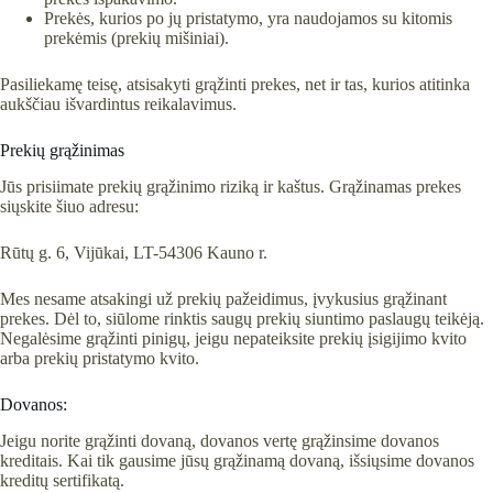
Prekės, kurios po jų pristatymo, yra naudojamos su kitomis
prekėmis (prekių mišiniai).
Pasiliekamę teisę, atsisakyti grąžinti prekes, net ir tas, kurios atitinka
aukščiau išvardintus reikalavimus.
Prekių grąžinimas
Jūs prisiimate prekių grąžinimo riziką ir kaštus. Grąžinamas prekes
siųskite šiuo adresu:
Rūtų g. 6, Vijūkai, LT-54306 Kauno r.
Mes nesame atsakingi už prekių pažeidimus, įvykusius grąžinant
prekes. Dėl to, siūlome rinktis saugų prekių siuntimo paslaugų teikėją.
Negalėsime grąžinti pinigų, jeigu nepateiksite prekių įsigijimo kvito
arba prekių pristatymo kvito.
Dovanos:
Jeigu norite grąžinti dovaną, dovanos vertę grąžinsime dovanos
kreditais. Kai tik gausime jūsų grąžinamą dovaną, išsiųsime dovanos
kreditų sertifikatą.