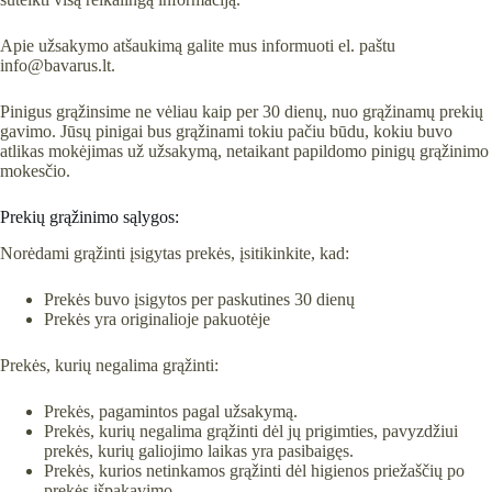
Apie užsakymo atšaukimą galite mus informuoti el. paštu
info@bavarus.lt.
Pinigus grąžinsime ne vėliau kaip per 30 dienų, nuo grąžinamų prekių
gavimo. Jūsų pinigai bus grąžinami tokiu pačiu būdu, kokiu buvo
atlikas mokėjimas už užsakymą, netaikant papildomo pinigų grąžinimo
mokesčio.
Prekių grąžinimo sąlygos:
Norėdami grąžinti įsigytas prekės, įsitikinkite, kad:
Prekės buvo įsigytos per paskutines 30 dienų
Prekės yra originalioje pakuotėje
Prekės, kurių negalima grąžinti:
Prekės, pagamintos pagal užsakymą.
Prekės, kurių negalima grąžinti dėl jų prigimties, pavyzdžiui
prekės, kurių galiojimo laikas yra pasibaigęs.
Prekės, kurios netinkamos grąžinti dėl higienos priežaščių po
prekės išpakavimo.